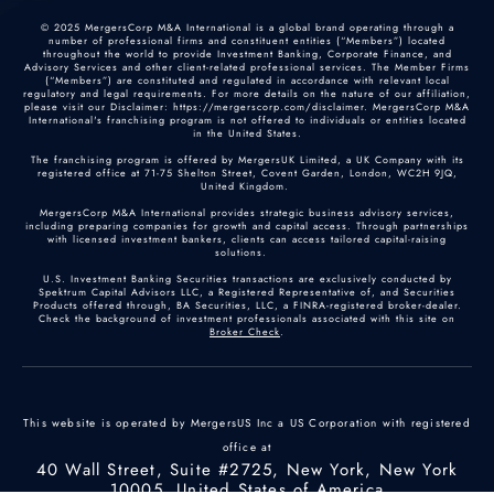
© 2025 MergersCorp M&A International is a global brand operating through a
number of professional firms and constituent entities (“Members”) located
throughout the world to provide Investment Banking, Corporate Finance, and
Advisory Services and other client-related professional services. The Member Firms
(“Members”) are constituted and regulated in accordance with relevant local
regulatory and legal requirements. For more details on the nature of our affiliation,
please visit our Disclaimer: https://mergerscorp.com/disclaimer. MergersCorp M&A
International's franchising program is not offered to individuals or entities located
in the United States.
The franchising program is offered by MergersUK Limited, a UK Company with its
registered office at 71-75 Shelton Street, Covent Garden, London, WC2H 9JQ,
United Kingdom.
MergersCorp M&A International provides strategic business advisory services,
including preparing companies for growth and capital access. Through partnerships
with licensed investment bankers, clients can access tailored capital-raising
solutions.
U.S. Investment Banking Securities transactions are exclusively conducted by
Spektrum Capital Advisors LLC, a Registered Representative of, and Securities
Products offered through, BA Securities, LLC, a FINRA-registered broker-dealer.
Check the background of investment professionals associated with this site on
Broker Check
.
This website is operated by MergersUS Inc a US Corporation with registered
office at
40 Wall Street, Suite #2725, New York, New York
10005, United States of America