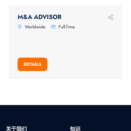
M&A ADVISOR
Worldwide
Full-Time
DETAILS
关于我们
知识