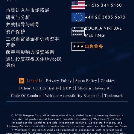
+1 516 344 5460
市场进入与市场拓展
研究与分析
+44 20 3885 6670
并购指导与辅导
BOOK A VIRTUAL
资产保护
MEETING
主权财富基金和机构资本
来源
出售业务
慈善与影响力投资咨询
通过投资获得居住地/公民
身份
LinkedIn
Privacy Policy
Spam Policy
Cookies
Client Confidentiality
GDPR
Modern Slavery Act
Code Of Conduct
Website Accessibility Statement
Trademark
© 2025 MergersCorp M&A International is a global brand operating through a
number of professional firms and constituent entities (“Members”) located
throughout the world to provide Investment Banking, Corporate Finance, and
Advisory Services and other client-related professional services. The Member Firms
(“Members”) are constituted and regulated in accordance with relevant local
regulatory and legal requirements. For more details on the nature of our affiliation,