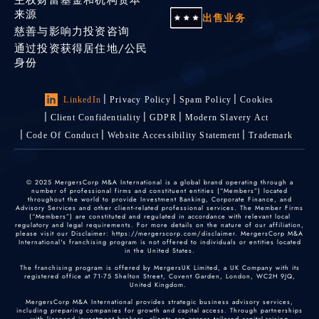
来源
出售业务
慈善与影响力投资咨询
通过投资获得居住地/公民
身份
LinkedIn
Privacy Policy
Spam Policy
Cookies
Client Confidentiality
GDPR
Modern Slavery Act
Code Of Conduct
Website Accessibility Statement
Trademark
© 2025 MergersCorp M&A International is a global brand operating through a
number of professional firms and constituent entities (“Members”) located
throughout the world to provide Investment Banking, Corporate Finance, and
Advisory Services and other client-related professional services. The Member Firms
(“Members”) are constituted and regulated in accordance with relevant local
regulatory and legal requirements. For more details on the nature of our affiliation,
please visit our Disclaimer: https://mergerscorp.com/disclaimer. MergersCorp M&A
International's franchising program is not offered to individuals or entities located
in the United States.
The franchising program is offered by MergersUK Limited, a UK Company with its
registered office at 71-75 Shelton Street, Covent Garden, London, WC2H 9JQ,
United Kingdom.
MergersCorp M&A International provides strategic business advisory services,
including preparing companies for growth and capital access. Through partnerships
with licensed investment bankers, clients can access tailored capital-raising