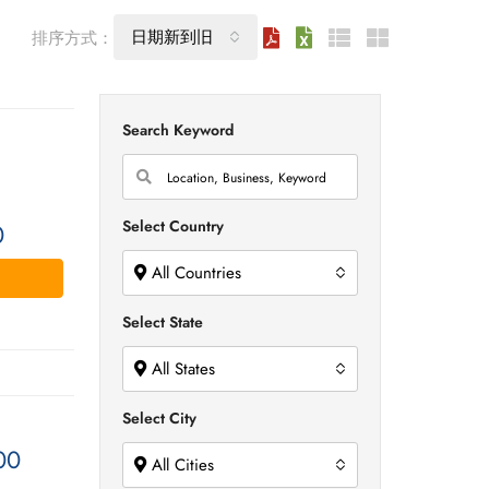
日期新到旧
排序方式：
Search Keyword
Select Country
0
All Countries
Select State
All States
Select City
00
All Cities