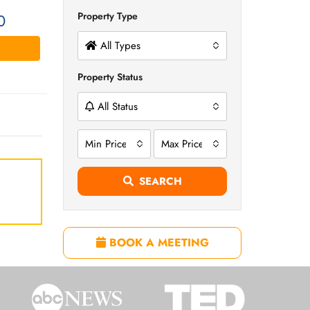
Property Type
0
All Types
Property Status
All Status
Min Price
Max Price
SEARCH
BOOK A MEETING