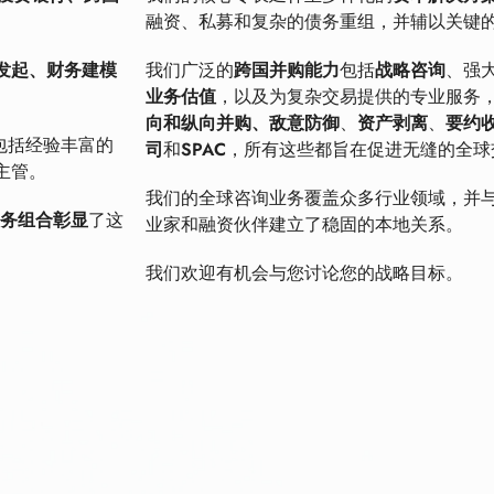
融资、私募和复杂的债务重组，并辅以关键
发起、财务建模
我们广泛的
跨国并购能力
包括
战略咨询
、强
业务估值
，以及为复杂交易提供的专业服务
向和纵向并购、敌意防御
、
资产剥离
、
要约
包括经验丰富的
司
和
SPAC
，所有这些都旨在促进无缝的全球
主管。
我们的全球咨询业务覆盖众多行业领域，并
任务组合彰显
了这
业家和融资伙伴建立了稳固的本地关系。
我们欢迎有机会与您讨论您的战略目标。