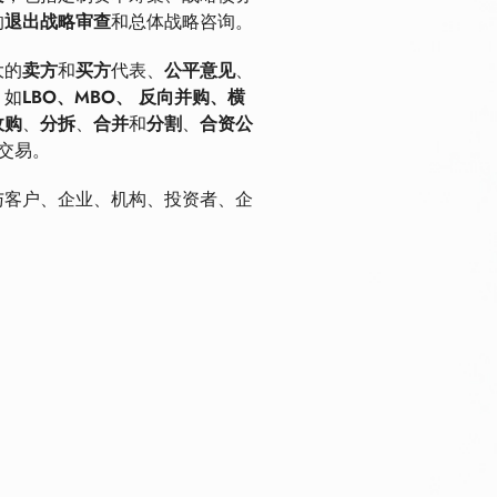
的
退出战略审查
和总体战略咨询。
大的
卖方
和
买方
代表、
公平意见
、
，如
LBO、MBO、
反向并购、横
收购
、
分拆
、
合并
和
分割
、
合资公
交易。
与客户、企业、机构、投资者、企