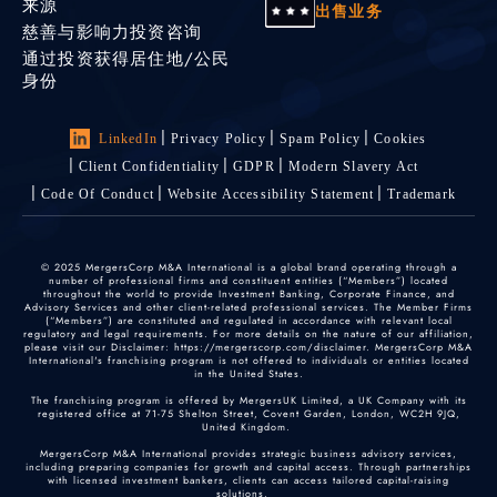
来源
出售业务
慈善与影响力投资咨询
通过投资获得居住地/公民
身份
LinkedIn
Privacy Policy
Spam Policy
Cookies
Client Confidentiality
GDPR
Modern Slavery Act
Code Of Conduct
Website Accessibility Statement
Trademark
© 2025 MergersCorp M&A International is a global brand operating through a
number of professional firms and constituent entities (“Members”) located
throughout the world to provide Investment Banking, Corporate Finance, and
Advisory Services and other client-related professional services. The Member Firms
(“Members”) are constituted and regulated in accordance with relevant local
regulatory and legal requirements. For more details on the nature of our affiliation,
please visit our Disclaimer: https://mergerscorp.com/disclaimer. MergersCorp M&A
International's franchising program is not offered to individuals or entities located
in the United States.
The franchising program is offered by MergersUK Limited, a UK Company with its
registered office at 71-75 Shelton Street, Covent Garden, London, WC2H 9JQ,
United Kingdom.
MergersCorp M&A International provides strategic business advisory services,
including preparing companies for growth and capital access. Through partnerships
with licensed investment bankers, clients can access tailored capital-raising
solutions.