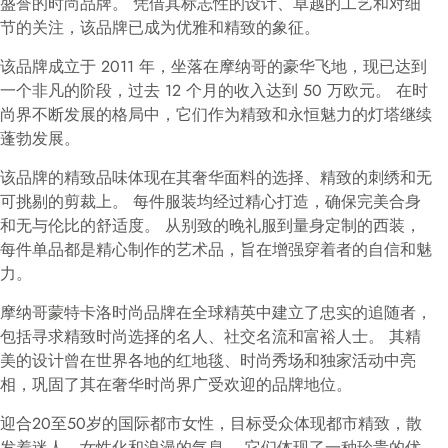
盛誉的时尚品牌。 凭借其标志性的设计、卓越的工艺和对细
节的关注，该品牌已成为优雅和精致的象征。
该品牌成立于 2011 年，坐落在摩纳哥的豪华飞地，现已达到
一个非凡的阶段，过去 12 个月的收入达到 50 万欧元。 在时
尚界不断发展的格局中，它们作为精致和永恒魅力的灯塔继续
蓬勃发展。
该品牌的精致品味体现在其奢华面料的选择、精致的刺绣和无
可挑剔的剪裁上。 每件服装均经过精心打造，确保完美合身
和无与伦比的舒适度。 从别致的晚礼服到量身定制的西装，
每件单品都是精心制作的艺术品，旨在增强穿着者的自信和魅
力。
摩纳哥蒙特卡洛时尚品牌在全球精英中建立了忠实的追随者，
包括寻求精致时尚选择的名人、社交名流和富裕人士。 其精
美的设计曾在世界各地的红地毯、时尚秀场和独家活动中亮
相，巩固了其在奢华时尚界广受欢迎的品牌地位。
迎合20至50岁的国际都市女性，目标受众体现都市精致，散
发着迷人、女性化和浪漫的气息。 它们体现了一种珍贵的优