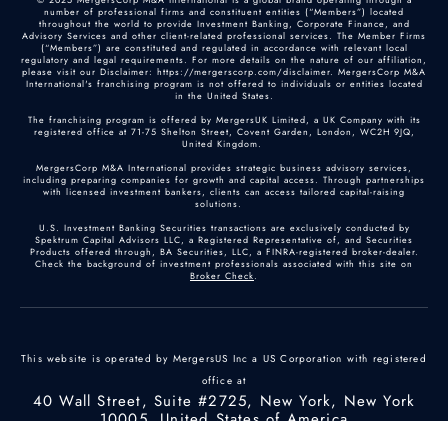
number of professional firms and constituent entities (“Members”) located
throughout the world to provide Investment Banking, Corporate Finance, and
Advisory Services and other client-related professional services. The Member Firms
(“Members”) are constituted and regulated in accordance with relevant local
regulatory and legal requirements. For more details on the nature of our affiliation,
please visit our Disclaimer: https://mergerscorp.com/disclaimer. MergersCorp M&A
International's franchising program is not offered to individuals or entities located
in the United States.
The franchising program is offered by MergersUK Limited, a UK Company with its
registered office at 71-75 Shelton Street, Covent Garden, London, WC2H 9JQ,
United Kingdom.
MergersCorp M&A International provides strategic business advisory services,
including preparing companies for growth and capital access. Through partnerships
with licensed investment bankers, clients can access tailored capital-raising
solutions.
U.S. Investment Banking Securities transactions are exclusively conducted by
Spektrum Capital Advisors LLC, a Registered Representative of, and Securities
Products offered through, BA Securities, LLC, a FINRA-registered broker-dealer.
Check the background of investment professionals associated with this site on
Broker Check
.
This website is operated by MergersUS Inc a US Corporation with registered
office at
40 Wall Street, Suite #2725, New York, New York
10005, United States of America