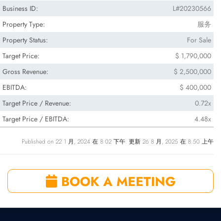
Business ID:
L#20230566
Property Type:
服务
Property Status:
For Sale
Target Price:
$ 1,790,000
Gross Revenue:
$ 2,500,000
EBITDA:
$ 400,000
Target Price / Revenue:
0.72x
Target Price / EBITDA:
4.48x
Published on 22 1 月, 2024 在 8:02 下午. 更新 26 8 月, 2025 在 8:50 上午
BOOK A MEETING