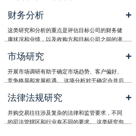
财务分析
这类研究和分析的重点是评估目标公司的财务健
康状况和业绩，以及收购方和目标公司之间的潜
在协同效应。 它包括分析财务报表、现金流、估
市场研究
值、盈利能力和风险评估。
开展市场调研有助于确定市场趋势、客户偏好、
竞争格局和发展机遇。 这项分析对于确定合并后
实体的潜在市场份额和增长前景至关重要。
法律法规研究
并购交易往往涉及复杂的法律和监管要求，不同
的司法管辖区和行业有不同的要求。 这类研究包
括分析法律合同、协议、合规问题、反垄断法