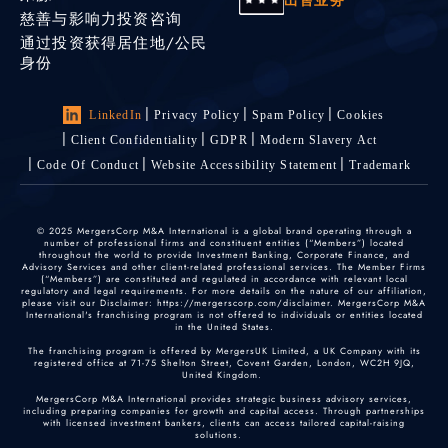
慈善与影响力投资咨询
通过投资获得居住地/公民
身份
LinkedIn
Privacy Policy
Spam Policy
Cookies
Client Confidentiality
GDPR
Modern Slavery Act
Code Of Conduct
Website Accessibility Statement
Trademark
© 2025 MergersCorp M&A International is a global brand operating through a
number of professional firms and constituent entities (“Members”) located
throughout the world to provide Investment Banking, Corporate Finance, and
Advisory Services and other client-related professional services. The Member Firms
(“Members”) are constituted and regulated in accordance with relevant local
regulatory and legal requirements. For more details on the nature of our affiliation,
please visit our Disclaimer: https://mergerscorp.com/disclaimer. MergersCorp M&A
International's franchising program is not offered to individuals or entities located
in the United States.
The franchising program is offered by MergersUK Limited, a UK Company with its
registered office at 71-75 Shelton Street, Covent Garden, London, WC2H 9JQ,
United Kingdom.
MergersCorp M&A International provides strategic business advisory services,
including preparing companies for growth and capital access. Through partnerships
with licensed investment bankers, clients can access tailored capital-raising
solutions.