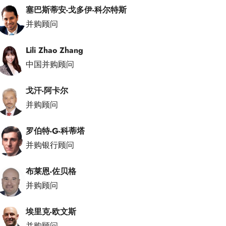
塞巴斯蒂安-戈多伊-科尔特斯
并购顾问
Lili Zhao Zhang
中国并购顾问
戈汗-阿卡尔
并购顾问
罗伯特-G-科蒂塔
并购银行顾问
布莱恩-佐贝格
并购顾问
埃里克-欧文斯
并购顾问