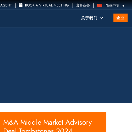
|
|
|
 AGENT
BOOK A VIRTUAL MEETING
出售业务
简体中文
企业
关于我们
M&A Middle Market Advisory
Deal Tombstones 2024