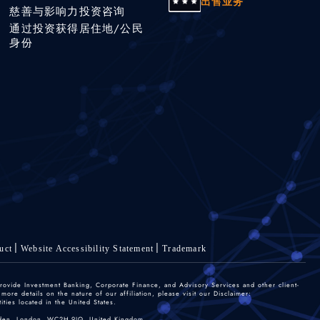
出售业务
慈善与影响力投资咨询
通过投资获得居住地/公民
身份
uct
Website Accessibility Statement
Trademark
rovide Investment Banking, Corporate Finance, and Advisory Services and other client-
re details on the nature of our affiliation, please visit our Disclaimer:
ties located in the United States.
 Garden, London, WC2H 9JQ, United Kingdom.