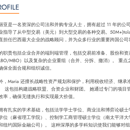
ROFILE
丽亚是一名资深的公司法和并购专业人士，拥有超过 11 年的公
业指导了从中型交易（美元）到大型交易的各种交易。
50
M
+
)
t
o
l
直担任巴西最大企业的战略顾问，并为众多行业的重要跨国公司
的职责包括企业合并的端到端管理，包括交易前准备、股份和资
LBO/MBO）以及复杂的企业重组（合并、分拆、撤消）。 重
确保全面合规和组织诚信。
外，Maria 还擅长战略性资产规划和保护，利用税收经济、继
。 这包括构建战略联盟、合资企业和财团。 她通过专门的项目管
效率，确保无缝执行和实现最大价值。
拥有扎实的学术基础，包括法学学士学位、商业法和博弈论硕士学
学位（麻省理工学院）、控制学工商管理硕士学位（南太平洋大
和纽约国际金融公司）。 这种深厚的多学科知识使我们能够对