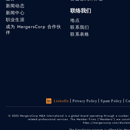
新闻动态
联络我们
新闻中心
职业生涯
地点
成为 MergersCorp 合作伙
联系我们
伴
联系表格
LinkedIn
Privacy Policy
Spam Policy
Co
© 2025 MergersCorp M&A International is a global brand operating through a number of
related professional services. The Member Firms (“Members”) are constitu
https://mergerscorp.com/disclaime
The franchising program is offered by Mer