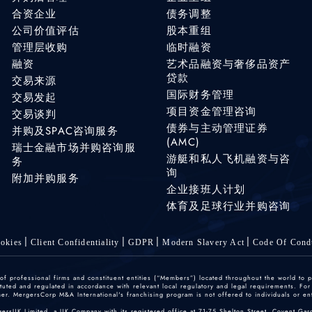
合资企业
债务调整
公司价值评估
股本重组
管理层收购
临时融资
融资
艺术品融资与奢侈品资产
贷款
交易来源
国际财务管理
交易发起
项目资金管理咨询
交易谈判
债券与主动管理证券
并购及SPAC咨询服务
(AMC)
瑞士金融市场并购咨询服
游艇和私人飞机融资与咨
务
询
附加并购服务
企业接班人计划
体育及足球行业并购咨询
okies
Client Confidentiality
GDPR
Modern Slavery Act
Code Of Cond
 professional firms and constituent entities (“Members”) located throughout the world to p
ted and regulated in accordance with relevant local regulatory and legal requirements. For mo
r. MergersCorp M&A International's franchising program is not offered to individuals or enti
gersUK Limited, a UK Company with its registered office at 71-75 Shelton Street, Covent