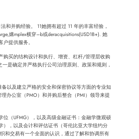
司法和并购经验。
11
她拥有超过 11 年的丰富经验，
a
r
g
e
,
媾
m
pl
e
x
横穿
–
b
或
d
er
a
c
q
u
i
s
i
t
i
o
n
s
(
U
S
D
1B+). 她
客户提供服务。
产购买的结构设计和执行、增资、杠杆/管理层收购
点之一是确定并严格执行公司治理原则、政策和规则，
承准备以及建立严格的安全和保密协议等方面的专业知
理办公室（PMO）和并购后整合（PMI）领导来提
位（UFMG），以及高级金融证书：金融学微观硕
学），以及会计和评估证书（哥伦比亚大学纽约分
组织和交易有一个全面的认识，通过了解和协调所有