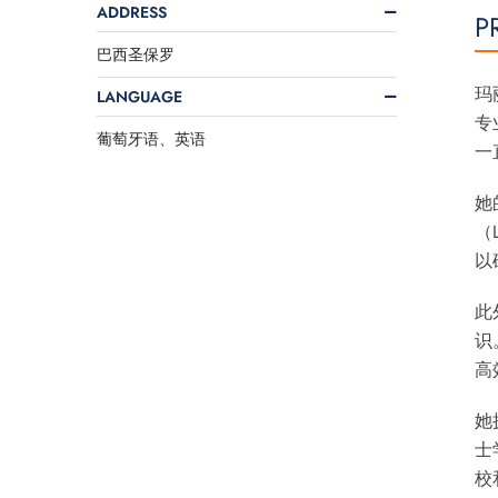
ADDRESS
P
巴西圣保罗
玛
LANGUAGE
专
葡萄牙语、英语
一
她
（
以
此
识
高
她
士
校