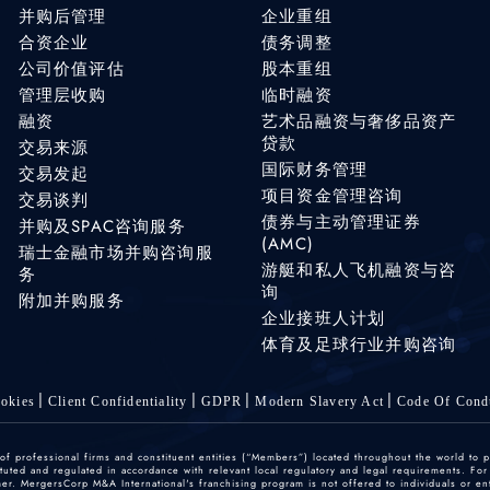
并购后管理
企业重组
合资企业
债务调整
公司价值评估
股本重组
管理层收购
临时融资
融资
艺术品融资与奢侈品资产
贷款
交易来源
国际财务管理
交易发起
项目资金管理咨询
交易谈判
债券与主动管理证券
并购及SPAC咨询服务
(AMC)
瑞士金融市场并购咨询服
游艇和私人飞机融资与咨
务
询
附加并购服务
企业接班人计划
体育及足球行业并购咨询
okies
Client Confidentiality
GDPR
Modern Slavery Act
Code Of Cond
 professional firms and constituent entities (“Members”) located throughout the world to p
ted and regulated in accordance with relevant local regulatory and legal requirements. For mo
r. MergersCorp M&A International's franchising program is not offered to individuals or enti