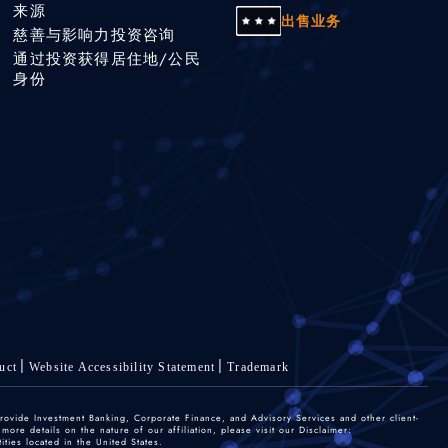
来源
出售业务
慈善与影响力投资咨询
通过投资获得居住地/公民
身份
uct
Website Accessibility Statement
Trademark
rovide Investment Banking, Corporate Finance, and Advisory Services and other client-
re details on the nature of our affiliation, please visit our Disclaimer:
ties located in the United States.