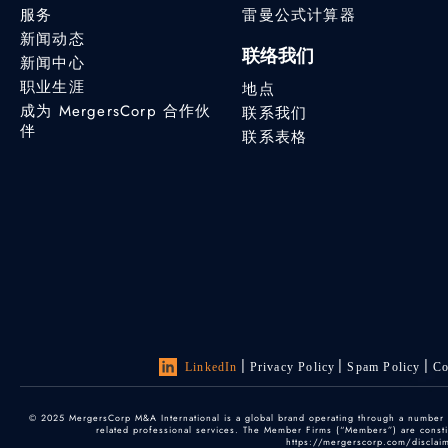
服务
雷曼公式计算器
新闻动态
联络我们
新闻中心
职业生涯
地点
成为 MergersCorp 合作伙
联系我们
伴
联系表格
LinkedIn
Privacy Policy
Spam Policy
Co
© 2025 MergersCorp M&A International is a global brand operating through a number of
related professional services. The Member Firms (“Members”) are constitu
https://mergerscorp.com/disclaime