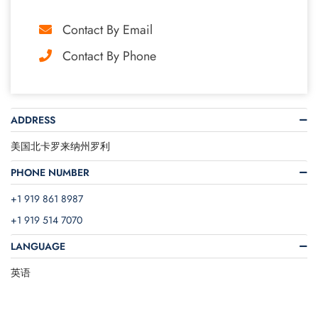
Contact By Email
Contact By Phone
ADDRESS
美国北卡罗来纳州罗利
PHONE NUMBER
+1 919 861 8987
+1 919 514 7070
LANGUAGE
英语