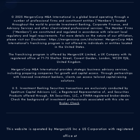
© 2025 MergersCorp M&A International is a global brand operating through a
number of professional firms and constituent entities (“Members”) located
throughout the world to provide Investment Banking, Corporate Finance, and
Advisory Services and other client-related professional services. The Member Firms
(“Members”) are constituted and regulated in accordance with relevant local
regulatory and legal requirements. For more details on the nature of our affiliation,
please visit our Disclaimer: https://mergerscorp.com/disclaimer. MergersCorp M&A
International's franchising program is not offered to individuals or entities located
in the United States.
The franchising program is offered by MergersUK Limited, a UK Company with its
registered office at 71-75 Shelton Street, Covent Garden, London, WC2H 9JQ,
United Kingdom.
MergersCorp M&A International provides strategic business advisory services,
including preparing companies for growth and capital access. Through partnerships
with licensed investment bankers, clients can access tailored capital-raising
solutions.
U.S. Investment Banking Securities transactions are exclusively conducted by
Spektrum Capital Advisors LLC, a Registered Representative of, and Securities
Products offered through, BA Securities, LLC, a FINRA-registered broker-dealer.
Check the background of investment professionals associated with this site on
Broker Check
.
This website is operated by MergersUS Inc a US Corporation with registered
office at