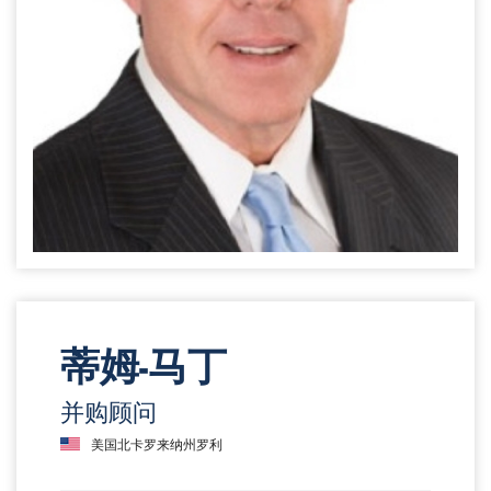
蒂姆-马丁
并购顾问
美国北卡罗来纳州罗利