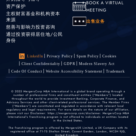
BOOK A VIRTUAL
资产保护
MEETING
主权财富基金和机构资本
来源
出售业务
慈善与影响力投资咨询
通过投资获得居住地/公民
身份
LinkedIn
Privacy Policy
Spam Policy
Cookies
Client Confidentiality
GDPR
Modern Slavery Act
Code Of Conduct
Website Accessibility Statement
Trademark
© 2025 MergersCorp M&A International is a global brand operating through a
number of professional firms and constituent entities (“Members”) located
throughout the world to provide Investment Banking, Corporate Finance, and
Advisory Services and other client-related professional services. The Member Firms
(“Members”) are constituted and regulated in accordance with relevant local
regulatory and legal requirements. For more details on the nature of our affiliation,
please visit our Disclaimer: https://mergerscorp.com/disclaimer. MergersCorp M&A
International's franchising program is not offered to individuals or entities located
in the United States.
The franchising program is offered by MergersUK Limited, a UK Company with its
registered office at 71-75 Shelton Street, Covent Garden, London, WC2H 9JQ,
United Kingdom.