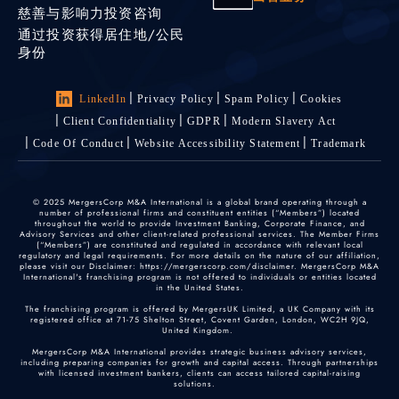
慈善与影响力投资咨询
通过投资获得居住地/公民
身份
LinkedIn
Privacy Policy
Spam Policy
Cookies
Client Confidentiality
GDPR
Modern Slavery Act
Code Of Conduct
Website Accessibility Statement
Trademark
© 2025 MergersCorp M&A International is a global brand operating through a
number of professional firms and constituent entities (“Members”) located
throughout the world to provide Investment Banking, Corporate Finance, and
Advisory Services and other client-related professional services. The Member Firms
(“Members”) are constituted and regulated in accordance with relevant local
regulatory and legal requirements. For more details on the nature of our affiliation,
please visit our Disclaimer: https://mergerscorp.com/disclaimer. MergersCorp M&A
International's franchising program is not offered to individuals or entities located
in the United States.
The franchising program is offered by MergersUK Limited, a UK Company with its
registered office at 71-75 Shelton Street, Covent Garden, London, WC2H 9JQ,
United Kingdom.
MergersCorp M&A International provides strategic business advisory services,
including preparing companies for growth and capital access. Through partnerships
with licensed investment bankers, clients can access tailored capital-raising
solutions.