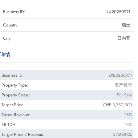
Business ID:
L#20250971
Country
瑞士
City:
日内瓦
详情
Business ID:
L#20250971
Property Type:
资产管理
Property Status:
For Sale
Target Price:
CHF 3,750,000
Gross Revenue:
TBD
EBITDA:
TBD
Target Price / Revenue:
3750000x