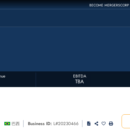
BECOME MERGERSCORP
nue
EBITDA
TBA
Business ID:
L#20230466
巴西