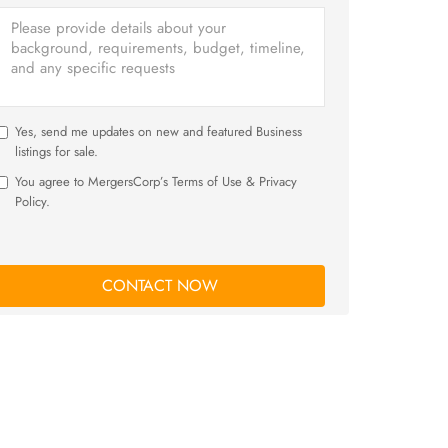
Yes, send me updates on new and featured Business
listings for sale.
You agree to MergersCorp’s Terms of Use & Privacy
Policy.