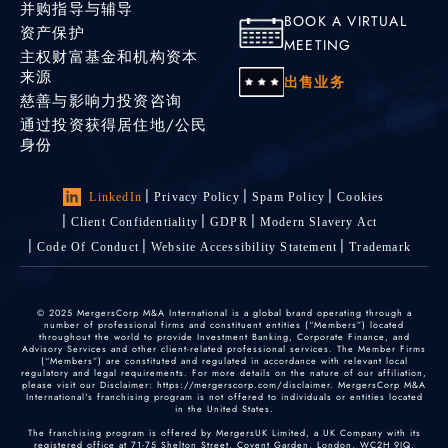
并购指导与辅导
BOOK A VIRTUAL
资产保护
MEETING
主权财富基金和机构资本
来源
出售业务
慈善与影响力投资咨询
通过投资获得居住地/公民
身份
LinkedIn
Privacy Policy
Spam Policy
Cookies
Client Confidentiality
GDPR
Modern Slavery Act
Code Of Conduct
Website Accessibility Statement
Trademark
© 2025 MergersCorp M&A International is a global brand operating through a
number of professional firms and constituent entities (“Members”) located
throughout the world to provide Investment Banking, Corporate Finance, and
Advisory Services and other client-related professional services. The Member Firms
(“Members”) are constituted and regulated in accordance with relevant local
regulatory and legal requirements. For more details on the nature of our affiliation,
please visit our Disclaimer: https://mergerscorp.com/disclaimer. MergersCorp M&A
International's franchising program is not offered to individuals or entities located
in the United States.
The franchising program is offered by MergersUK Limited, a UK Company with its
registered office at 71-75 Shelton Street, Covent Garden, London, WC2H 9JQ,