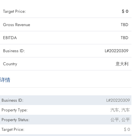
Target Price:
$ 0
Gross Revenue
TBD
EBITDA
TBD
Business ID:
L#20220309
Country
意大利
详情
Business ID:
L#20220309
Property Type:
汽车, 汽车
Property Status:
公平, 公平
Target Price:
$ 0