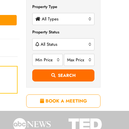
Property Type
All Types
Property Status
All Status
Min Price
Max Price
SEARCH
BOOK A MEETING