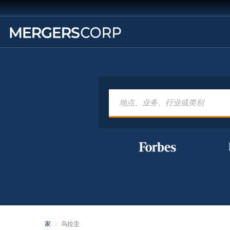
家
乌拉圭