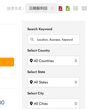
日期新到旧
排序方式：
Search Keyword
Select Country
All Countries
Select State
All States
Select City
00
All Cities