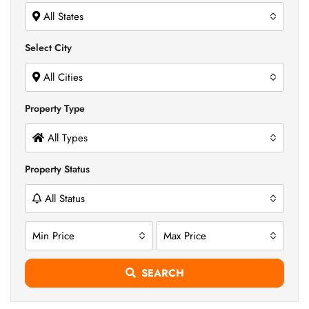
All States
Select City
All Cities
Property Type
All Types
Property Status
All Status
Min Price
Max Price
SEARCH