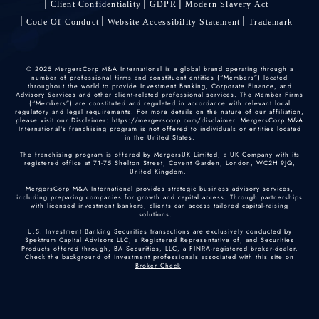
Client Confidentiality
GDPR
Modern Slavery Act
Code Of Conduct
Website Accessibility Statement
Trademark
© 2025 MergersCorp M&A International is a global brand operating through a
number of professional firms and constituent entities (“Members”) located
throughout the world to provide Investment Banking, Corporate Finance, and
Advisory Services and other client-related professional services. The Member Firms
(“Members”) are constituted and regulated in accordance with relevant local
regulatory and legal requirements. For more details on the nature of our affiliation,
please visit our Disclaimer: https://mergerscorp.com/disclaimer. MergersCorp M&A
International's franchising program is not offered to individuals or entities located
in the United States.
The franchising program is offered by MergersUK Limited, a UK Company with its
registered office at 71-75 Shelton Street, Covent Garden, London, WC2H 9JQ,
United Kingdom.
MergersCorp M&A International provides strategic business advisory services,
including preparing companies for growth and capital access. Through partnerships
with licensed investment bankers, clients can access tailored capital-raising
solutions.
U.S. Investment Banking Securities transactions are exclusively conducted by
Spektrum Capital Advisors LLC, a Registered Representative of, and Securities
Products offered through, BA Securities, LLC, a FINRA-registered broker-dealer.
Check the background of investment professionals associated with this site on
Broker Check
.