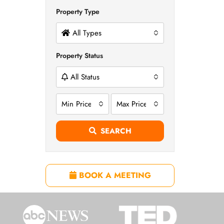
Property Type
All Types
Property Status
All Status
Min Price
Max Price
SEARCH
BOOK A MEETING