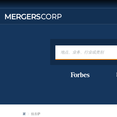
家
拉古萨