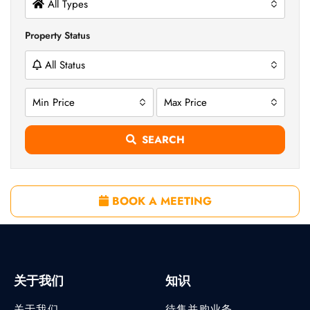
All Types
Property Status
All Status
Min Price
Max Price
SEARCH
BOOK A MEETING
关于我们
知识
关于我们
待售并购业务