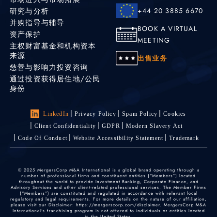
研究与分析
+44 20 3885 6670
并购指导与辅导
BOOK A VIRTUAL
资产保护
MEETING
主权财富基金和机构资本
来源
出售业务
慈善与影响力投资咨询
通过投资获得居住地/公民
身份
LinkedIn
Privacy Policy
Spam Policy
Cookies
Client Confidentiality
GDPR
Modern Slavery Act
Code Of Conduct
Website Accessibility Statement
Trademark
© 2025 MergersCorp M&A International is a global brand operating through a
number of professional firms and constituent entities (“Members”) located
throughout the world to provide Investment Banking, Corporate Finance, and
Advisory Services and other client-related professional services. The Member Firms
(“Members”) are constituted and regulated in accordance with relevant local
regulatory and legal requirements. For more details on the nature of our affiliation,
please visit our Disclaimer: https://mergerscorp.com/disclaimer. MergersCorp M&A
International's franchising program is not offered to individuals or entities located
in the United States.