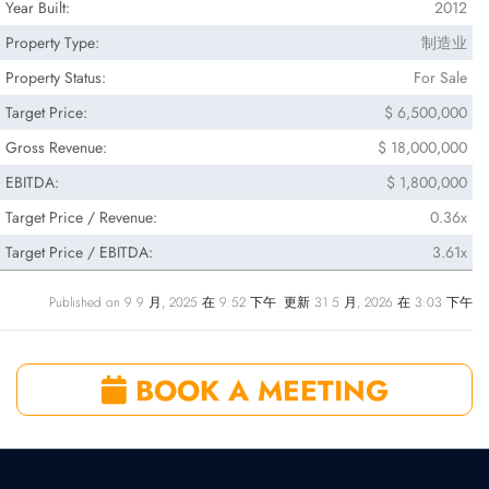
Year Built:
2012
Property Type:
制造业
Property Status:
For Sale
Target Price:
$ 6,500,000
Gross Revenue:
$ 18,000,000
EBITDA:
$ 1,800,000
Target Price / Revenue:
0.36x
Target Price / EBITDA:
3.61x
Published on 9 9 月, 2025 在 9:52 下午. 更新 31 5 月, 2026 在 3:03 下午
BOOK A MEETING