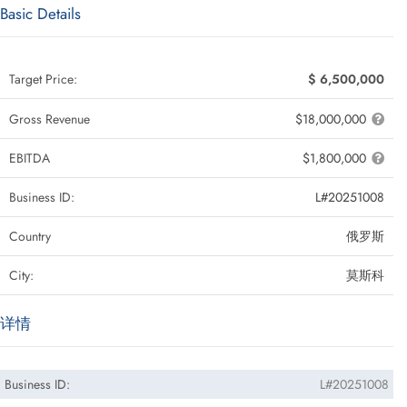
Basic Details
Target Price:
$ 6,500,000
Gross Revenue
$18,000,000
EBITDA
$1,800,000
Business ID:
L#20251008
Country
俄罗斯
City:
莫斯科
详情
Business ID:
L#20251008