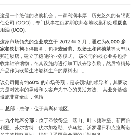
这是一个绝佳的收购机会，一家利润丰厚、历史悠久的有限责
任公司 (OOO)，专门从事在俄罗斯联邦各地收集和处理
废食
用油 (UCO)
。
这家市场领先的企业成立于 2012 年 3 月，通过为
6,000 多
家餐饮机构
提供服务，包括
麦当劳、汉堡王和肯德基
等大型联
邦连锁店，建立了稳健的业务模式。 该公司的核心业务包括
收集铀浓缩物，在其设施内进行加工以去除杂质，然后将精炼
产品作为欧盟生物燃料生产的原料出口。
该公司拥有约
60% 的
市场份额，是该领域的领导者，其驱动
力是对效率的承诺和以客户为中心的灵活方法。 其业务基础
设施非常全面，包括
– 总部
：总部：位于莫斯科地区。
– 九个地区分部
：位于圣彼得堡、喀山、叶卡捷琳堡、新西伯
利亚、苏尔古特、伏尔加格勒、萨马拉、沃罗涅日和克拉斯诺
多夫的战略要地，提供几乎覆盖全国的后勤服务。