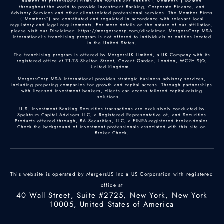
number of professional firms and constituent entities (“Members”) located
throughout the world to provide Investment Banking, Corporate Finance, and
Advisory Services and other client-related professional services. The Member Firms
(“Members”) are constituted and regulated in accordance with relevant local
regulatory and legal requirements. For more details on the nature of our affiliation,
please visit our Disclaimer: https://mergerscorp.com/disclaimer. MergersCorp M&A
International's franchising program is not offered to individuals or entities located
in the United States.
The franchising program is offered by MergersUK Limited, a UK Company with its
registered office at 71-75 Shelton Street, Covent Garden, London, WC2H 9JQ,
United Kingdom.
MergersCorp M&A International provides strategic business advisory services,
including preparing companies for growth and capital access. Through partnerships
with licensed investment bankers, clients can access tailored capital-raising
solutions.
U.S. Investment Banking Securities transactions are exclusively conducted by
Spektrum Capital Advisors LLC, a Registered Representative of, and Securities
Products offered through, BA Securities, LLC, a FINRA-registered broker-dealer.
Check the background of investment professionals associated with this site on
Broker Check
.
This website is operated by MergersUS Inc a US Corporation with registered
office at
40 Wall Street, Suite #2725, New York, New York
10005, United States of America