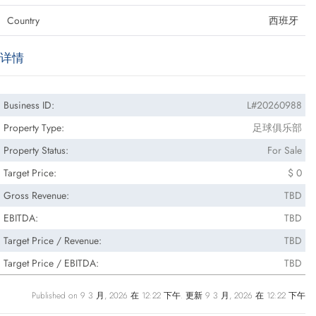
Country
西班牙
详情
Business ID:
L#20260988
Property Type:
足球俱乐部
Property Status:
For Sale
Target Price:
$ 0
Gross Revenue:
TBD
EBITDA:
TBD
Target Price / Revenue:
TBD
Target Price / EBITDA:
TBD
Published on 9 3 月, 2026 在 12:22 下午. 更新 9 3 月, 2026 在 12:22 下午