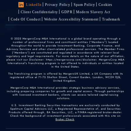
LinkedIn
Privacy Policy
Spam Policy
Cookies
Client Confidentiality
GDPR
Modern Slavery Act
Code Of Conduct
Website Accessibility Statement
Trademark
© 2025 MergersCorp M&A International is a global brand operating through a
number of professional firms and constituent entities (“Members”) located
throughout the world to provide Investment Banking, Corporate Finance, and
Advisory Services and other client-related professional services. The Member Firms
(“Members”) are constituted and regulated in accordance with relevant local
regulatory and legal requirements. For more details on the nature of our affiliation,
please visit our Disclaimer: https://mergerscorp.com/disclaimer. MergersCorp M&A
International's franchising program is not offered to individuals or entities located
in the United States.
The franchising program is offered by MergersUK Limited, a UK Company with its
registered office at 71-75 Shelton Street, Covent Garden, London, WC2H 9JQ,
United Kingdom.
MergersCorp M&A International provides strategic business advisory services,
including preparing companies for growth and capital access. Through partnerships
with licensed investment bankers, clients can access tailored capital-raising
solutions.
U.S. Investment Banking Securities transactions are exclusively conducted by
Spektrum Capital Advisors LLC, a Registered Representative of, and Securities
Products offered through, BA Securities, LLC, a FINRA-registered broker-dealer.
Check the background of investment professionals associated with this site on
Broker Check
.