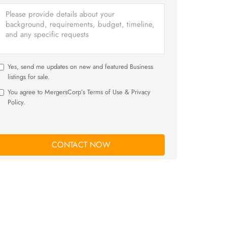
Yes, send me updates on new and featured Business
listings for sale.
You agree to MergersCorp’s Terms of Use & Privacy
Policy.