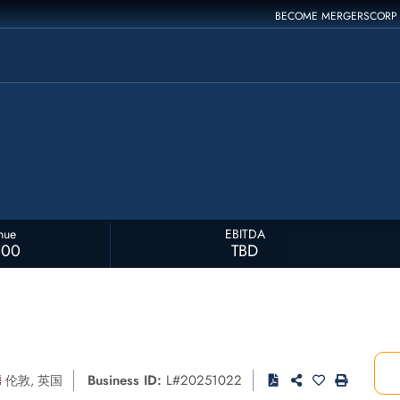
BECOME MERGERSCORP
nue
EBITDA
000
TBD
Business ID:
L#20251022
伦敦
,
英国