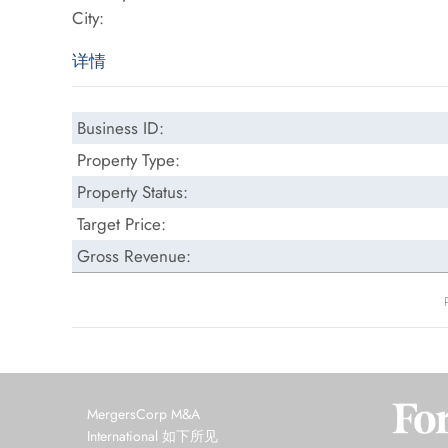
City:
详情
Business ID:
Property Type:
Property Status:
Target Price:
Gross Revenue:
MergersCorp M&A
International 如下所见