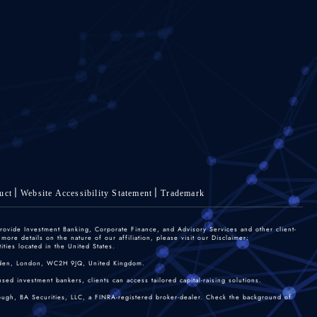
uct
Website Accessibility Statement
Trademark
rovide Investment Banking, Corporate Finance, and Advisory Services and other client-
re details on the nature of our affiliation, please visit our Disclaimer:
ties located in the United States.
 Garden, London, WC2H 9JQ, United Kingdom.
sed investment bankers, clients can access tailored capital-raising solutions.
rough, BA Securities, LLC, a FINRA-registered broker-dealer. Check the background of