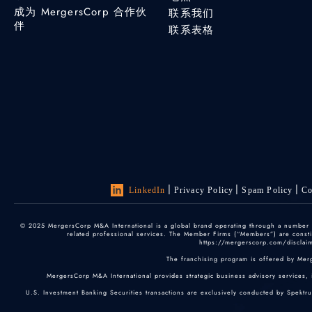
成为 MergersCorp 合作伙
联系我们
伴
联系表格
LinkedIn
Privacy Policy
Spam Policy
Co
© 2025 MergersCorp M&A International is a global brand operating through a number of
related professional services. The Member Firms (“Members”) are constitu
https://mergerscorp.com/disclaime
The franchising program is offered by Mer
MergersCorp M&A International provides strategic business advisory services, 
U.S. Investment Banking Securities transactions are exclusively conducted by Spektr