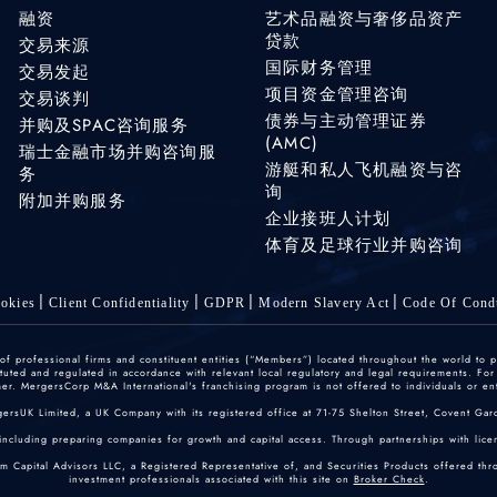
融资
艺术品融资与奢侈品资产
贷款
交易来源
国际财务管理
交易发起
项目资金管理咨询
交易谈判
债券与主动管理证券
并购及SPAC咨询服务
(AMC)
瑞士金融市场并购咨询服
游艇和私人飞机融资与咨
务
询
附加并购服务
企业接班人计划
体育及足球行业并购咨询
okies
Client Confidentiality
GDPR
Modern Slavery Act
Code Of Cond
 professional firms and constituent entities (“Members”) located throughout the world to p
ted and regulated in accordance with relevant local regulatory and legal requirements. For mo
r. MergersCorp M&A International's franchising program is not offered to individuals or enti
gersUK Limited, a UK Company with its registered office at 71-75 Shelton Street, Covent
including preparing companies for growth and capital access. Through partnerships with licen
um Capital Advisors LLC, a Registered Representative of, and Securities Products offered th
investment professionals associated with this site on
Broker Check
.