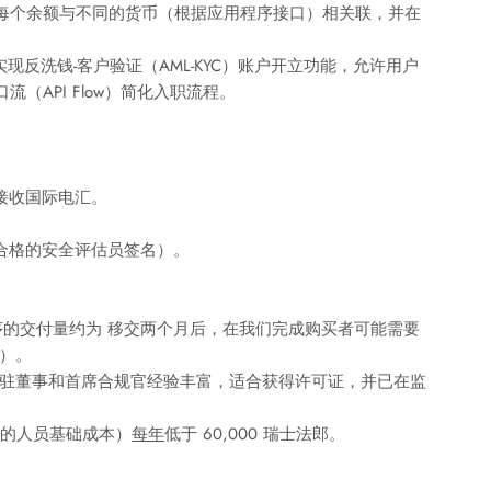
每个余额与不同的货币（根据应用程序接口）相关联，并在
实现反洗钱-客户验证（AML-KYC）账户开立功能，允许用户
API Flow）简化入职流程。
和接收国际电汇。
并由合格的安全评估员签名）。
程序的交付量约为 移交两个月后，在我们完成购买者可能需要
册）。
常驻董事和首席合规官经验丰富，适合获得许可证，并已在监
需的人员基础成本）
每年
低于 60,000 瑞士法郎。