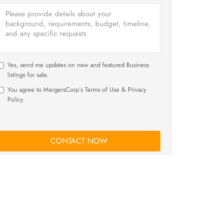
Yes, send me updates on new and featured Business
listings for sale.
You agree to MergersCorp’s Terms of Use & Privacy
Policy.