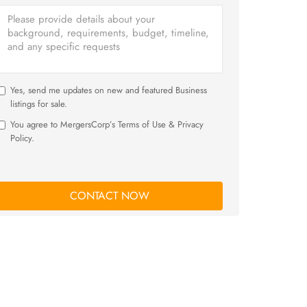
Yes, send me updates on new and featured Business
listings for sale.
You agree to MergersCorp’s Terms of Use & Privacy
Policy.