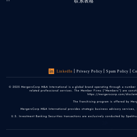
联系表格
LinkedIn
Privacy Policy
Spam Policy
Co
© 2025 MergersCorp M&A International is a global brand operating through a number of
related professional services. The Member Firms (“Members”) are constitu
https://mergerscorp.com/disclaime
The franchising program is offered by Mer
MergersCorp M&A International provides strategic business advisory services, 
U.S. Investment Banking Securities transactions are exclusively conducted by Spektr