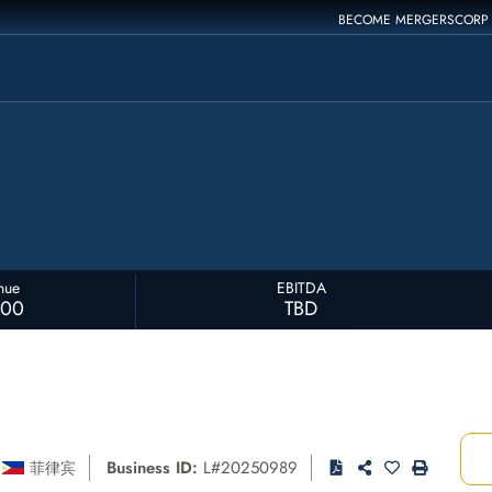
BECOME MERGERSCORP
nue
EBITDA
000
TBD
Business ID:
L#20250989
菲律宾