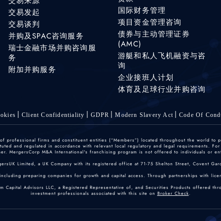
交易来源
国际财务管理
交易发起
项目资金管理咨询
交易谈判
债券与主动管理证券
并购及SPAC咨询服务
(AMC)
瑞士金融市场并购咨询服
游艇和私人飞机融资与咨
务
询
附加并购服务
企业接班人计划
体育及足球行业并购咨询
okies
Client Confidentiality
GDPR
Modern Slavery Act
Code Of Cond
 professional firms and constituent entities (“Members”) located throughout the world to p
ted and regulated in accordance with relevant local regulatory and legal requirements. For mo
r. MergersCorp M&A International's franchising program is not offered to individuals or enti
gersUK Limited, a UK Company with its registered office at 71-75 Shelton Street, Covent
including preparing companies for growth and capital access. Through partnerships with licen
um Capital Advisors LLC, a Registered Representative of, and Securities Products offered th
investment professionals associated with this site on
Broker Check
.