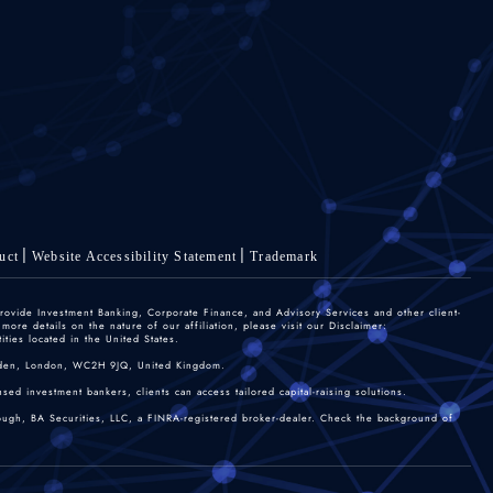
uct
Website Accessibility Statement
Trademark
rovide Investment Banking, Corporate Finance, and Advisory Services and other client-
re details on the nature of our affiliation, please visit our Disclaimer:
ties located in the United States.
 Garden, London, WC2H 9JQ, United Kingdom.
sed investment bankers, clients can access tailored capital-raising solutions.
rough, BA Securities, LLC, a FINRA-registered broker-dealer. Check the background of