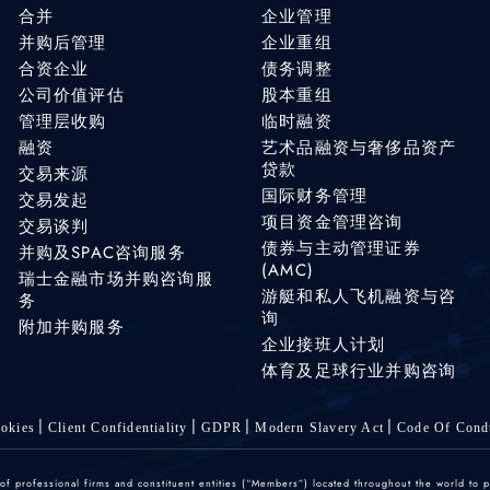
合并
企业管理
并购后管理
企业重组
合资企业
债务调整
公司价值评估
股本重组
管理层收购
临时融资
融资
艺术品融资与奢侈品资产
贷款
交易来源
国际财务管理
交易发起
项目资金管理咨询
交易谈判
债券与主动管理证券
并购及SPAC咨询服务
(AMC)
瑞士金融市场并购咨询服
游艇和私人飞机融资与咨
务
询
附加并购服务
企业接班人计划
体育及足球行业并购咨询
okies
Client Confidentiality
GDPR
Modern Slavery Act
Code Of Cond
 professional firms and constituent entities (“Members”) located throughout the world to p