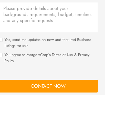
Yes, send me updates on new and featured Business
listings for sale.
You agree to MergersCorp’s Terms of Use & Privacy
Policy.