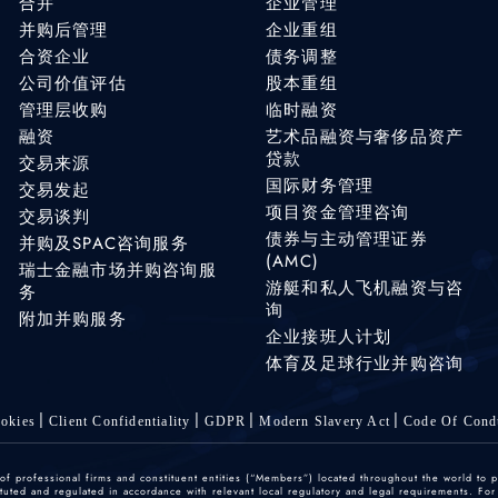
合并
企业管理
并购后管理
企业重组
合资企业
债务调整
公司价值评估
股本重组
管理层收购
临时融资
融资
艺术品融资与奢侈品资产
贷款
交易来源
国际财务管理
交易发起
项目资金管理咨询
交易谈判
债券与主动管理证券
并购及SPAC咨询服务
(AMC)
瑞士金融市场并购咨询服
游艇和私人飞机融资与咨
务
询
附加并购服务
企业接班人计划
体育及足球行业并购咨询
okies
Client Confidentiality
GDPR
Modern Slavery Act
Code Of Cond
 professional firms and constituent entities (“Members”) located throughout the world to p
ted and regulated in accordance with relevant local regulatory and legal requirements. For mo