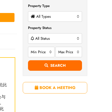
Property Type
All Types
Property Status
All Status
Min Price
Max Price
SEARCH
伦比
BOOK A MEETING
会与
。
此