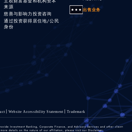
主权财富基金和机构资本
来源
出售业务
慈善与影响力投资咨询
通过投资获得居住地/公民
身份
uct
Website Accessibility Statement
Trademark
rovide Investment Banking, Corporate Finance, and Advisory Services and other client-
re details on the nature of our affiliation, please visit our Disclaimer: