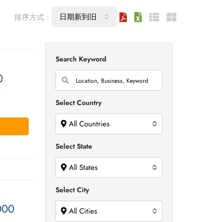
日期新到旧
排序方式：
Search Keyword
0
Select Country
All Countries
Select State
All States
Select City
000
All Cities