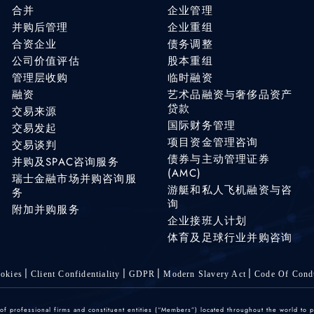
合并
企业管理
并购后管理
企业重组
合资企业
债务调整
公司价值评估
股本重组
管理层收购
临时融资
融资
艺术品融资与奢侈品资产
贷款
交易来源
国际财务管理
交易发起
项目资金管理咨询
交易谈判
债券与主动管理证券
并购及SPAC咨询服务
(AMC)
瑞士金融市场并购咨询服
游艇和私人飞机融资与咨
务
询
附加并购服务
企业接班人计划
体育及足球行业并购咨询
okies
Client Confidentiality
GDPR
Modern Slavery Act
Code Of Cond
 professional firms and constituent entities (“Members”) located throughout the world to p