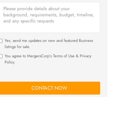
Yes, send me updates on new and featured Business
listings for sale.
You agree to MergersCorp’s Terms of Use & Privacy
Policy.