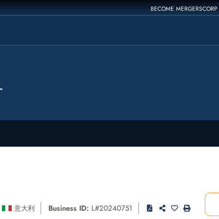
BECOME MERGERSCORP
务
Business ID:
L#20240751
意大利