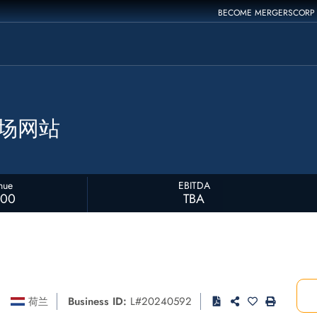
BECOME MERGERSCORP
赌场网站
nue
EBITDA
000
TBA
Business ID:
L#20240592
荷兰