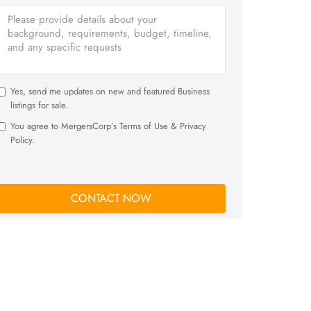
Yes, send me updates on new and featured Business
listings for sale.
You agree to MergersCorp’s Terms of Use & Privacy
Policy.