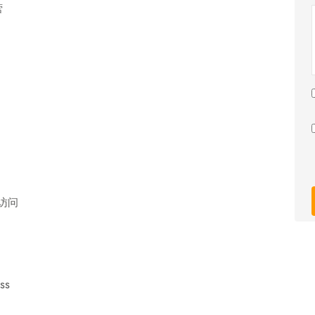
营
接访问
ss